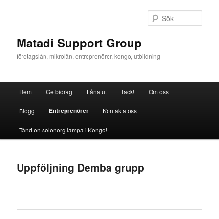
Hoppa
till
Sök
primärt
innehåll
Matadi Support Group
företagslån, mikrolån, entreprenörer, kongo, utbildning
Huvudmeny
Hem
Ge bidrag
Låna ut
Tack!
Om oss
Entreprenörer
Blogg
Kontakta oss
Tänd en solenergilampa i Kongo!
Uppföljning Demba grupp