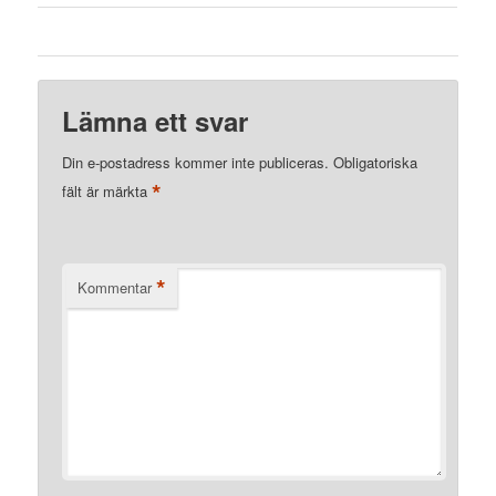
Lämna ett svar
Din e-postadress kommer inte publiceras.
Obligatoriska
*
fält är märkta
*
Kommentar