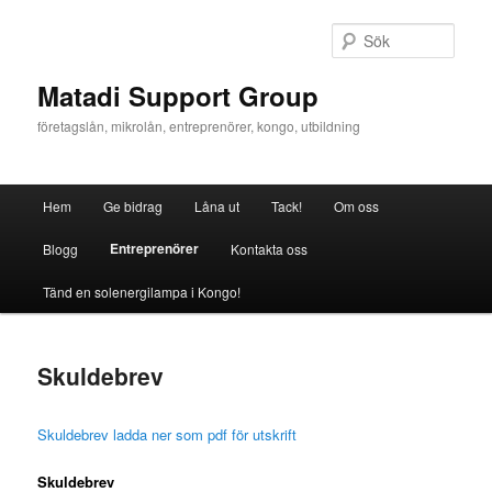
Hoppa
till
Sök
primärt
innehåll
Matadi Support Group
företagslån, mikrolån, entreprenörer, kongo, utbildning
Huvudmeny
Hem
Ge bidrag
Låna ut
Tack!
Om oss
Entreprenörer
Blogg
Kontakta oss
Tänd en solenergilampa i Kongo!
Skuldebrev
Skuldebrev ladda ner som pdf för utskrift
Skuldebrev