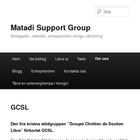
Hoppa
till
Sök
primärt
innehåll
Matadi Support Group
företagslån, mikrolån, entreprenörer, kongo, utbildning
Huvudmeny
Om oss
Hem
Ge bidrag
Låna ut
Tack!
Blogg
Entreprenörer
Kontakta oss
Tänd en solenergilampa i Kongo!
GCSL
Den fria kristna stödgruppen ”Groupe Chrétien de Soutien
Libre” förkortat GCSL.