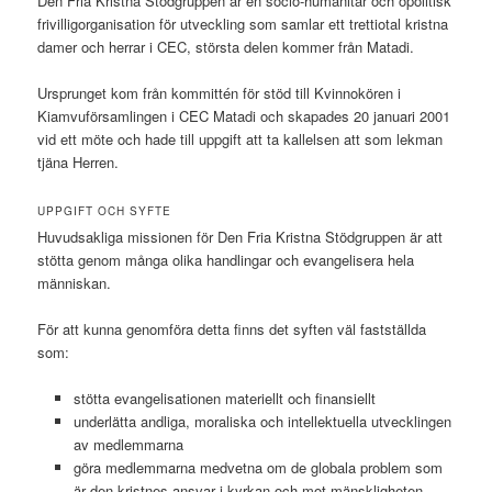
Den Fria Kristna Stödgruppen är en socio-humanitär och opolitisk
frivilligorganisation för utveckling som samlar ett trettiotal kristna
damer och herrar i CEC, största delen kommer från Matadi.
Ursprunget kom från kommittén för stöd till Kvinnokören i
Kiamvuförsamlingen i CEC Matadi och skapades 20 januari 2001
vid ett möte och hade till uppgift att ta kallelsen att som lekman
tjäna Herren.
UPPGIFT OCH SYFTE
Huvudsakliga missionen för Den Fria Kristna Stödgruppen är att
stötta genom många olika handlingar och evangelisera hela
människan.
För att kunna genomföra detta finns det syften väl fastställda
som:
stötta evangelisationen materiellt och finansiellt
underlätta andliga, moraliska och intellektuella utvecklingen
av medlemmarna
göra medlemmarna medvetna om de globala problem som
är den kristnes ansvar i kyrkan och mot mänskligheten.