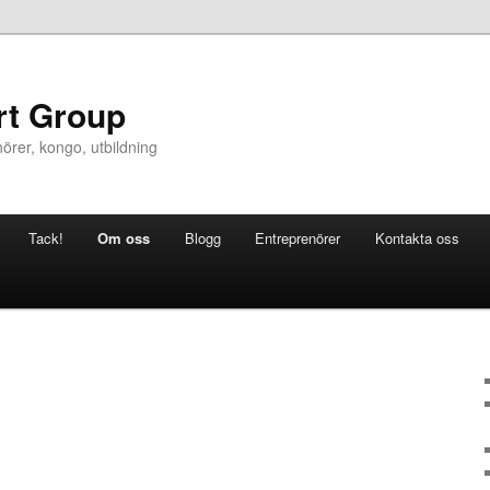
rt Group
nörer, kongo, utbildning
Tack!
Om oss
Blogg
Entreprenörer
Kontakta oss