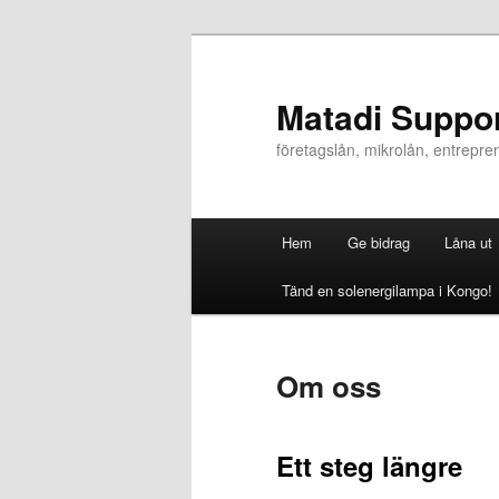
Hoppa
till
primärt
Matadi Suppo
innehåll
företagslån, mikrolån, entrepre
Huvudmeny
Hem
Ge bidrag
Låna ut
Tänd en solenergilampa i Kongo!
Om oss
Ett steg längre